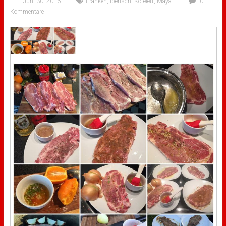
Juni 30, 2016
Franken
,
Iberisch
,
Kotelett
,
Maya
0
Kommentare