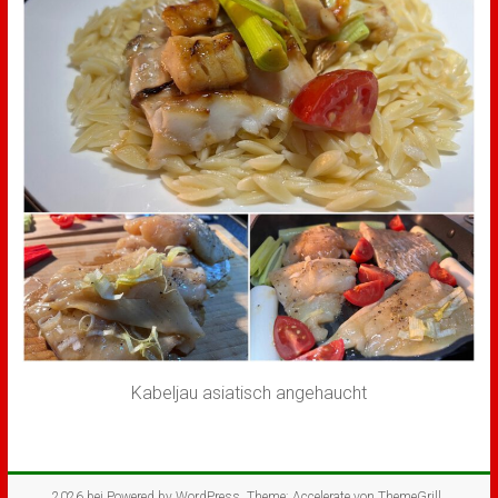
Kabeljau asiatisch angehaucht
2026 bei
Powered by
WordPress
. Theme: Accelerate von
ThemeGrill
.