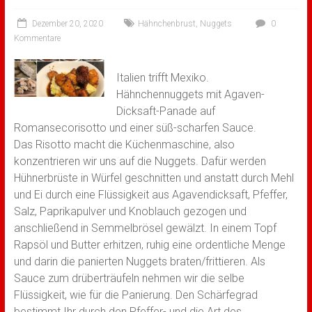
Dezember 20, 2020
Hähnchenbrust
,
Nuggets
0
Kommentare
Italien trifft Mexiko.
Hähnchennuggets mit Agaven-
Dicksaft-Panade auf
Romansecorisotto und einer süß-scharfen Sauce.
Das Risotto macht die Küchenmaschine, also
konzentrieren wir uns auf die Nuggets. Dafür werden
Hühnerbrüste in Würfel geschnitten und anstatt durch Mehl
und Ei durch eine Flüssigkeit aus Agavendicksaft, Pfeffer,
Salz, Paprikapulver und Knoblauch gezogen und
anschließend in Semmelbrösel gewälzt. In einem Topf
Rapsöl und Butter erhitzen, ruhig eine ordentliche Menge
und darin die panierten Nuggets braten/frittieren. Als
Sauce zum drüberträufeln nehmen wir die selbe
Flüssigkeit, wie für die Panierung. Den Schärfegrad
bestimmt Ihr durch den Pfeffer- und die Art des