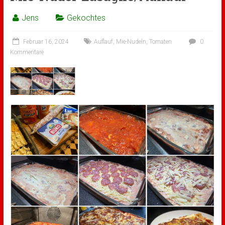
Jens
Gekochtes
Februar 16, 2024
Auflauf
,
Mie-Nudeln
,
Tomaten
0
Kommentare