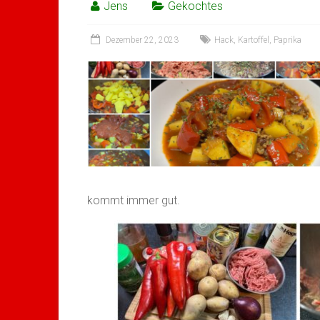
Jens
Gekochtes
Dezember 22, 2023
Hack
,
Kartoffel
,
Paprika
kommt immer gut.