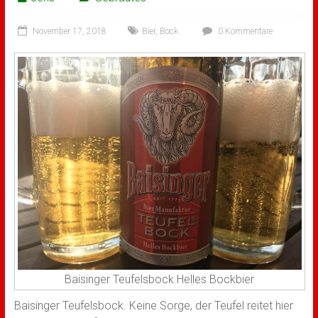
November 17, 2018
Bier
,
Bock
0 Kommentare
Baisinger Teufelsbock Helles Bockbier
Baisinger Teufelsbock. Keine Sorge, der Teufel reitet hier