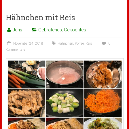
Hähnchen mit Reis
Jens
Gebratenes
,
Gekochtes
November 24, 2018
Hähnchen
,
Porree
,
Reis
0
Kommentare