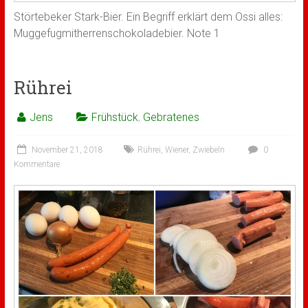
Störtebeker Stark-Bier. Ein Begriff erklärt dem Ossi alles:
Muggefugmitherrenschokoladebier. Note 1
Rührei
Jens
Frühstück
,
Gebratenes
November 21, 2018
Rührei
,
Wiener
,
Zwiebeln
0
Kommentare