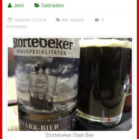
Jens
Gebrautes
November 23, 2018
Bier
,
Starkbier
0
Kommentare
Störtebeker Stark-Bier