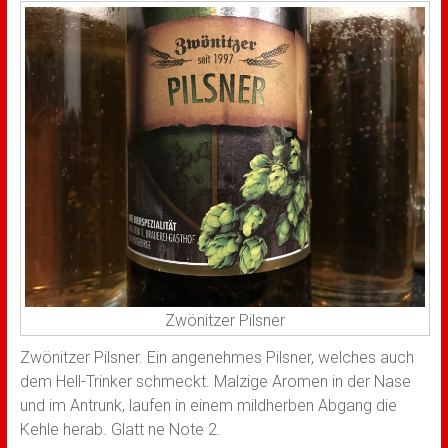
Zwönitzer Pilsner
Zwönitzer Pilsner. Ein angenehmes Pilsner, welches auch
dem Hell-Trinker schmeckt. Malzige Aromen in der Nase
und im Antrunk, laufen in einem mildherben Abgang die
Kehle herab. Glatt ne Note 2.