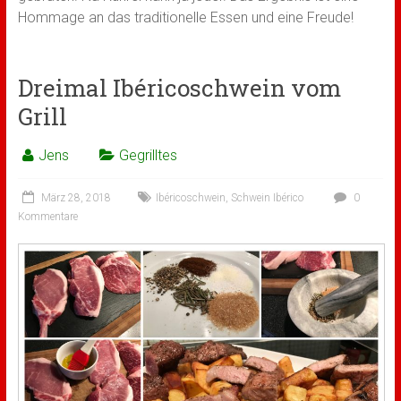
Hommage an das traditionelle Essen und eine Freude!
Dreimal Ibéricoschwein vom
Grill
Jens
Gegrilltes
März 28, 2018
Ibéricoschwein
,
Schwein Ibérico
0
Kommentare