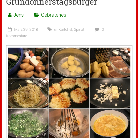
Gründonnerstagsburger
Jens
Gebratenes
März 29, 2018
Ei
,
Kartoffel
,
Spinat
0
Kommentare