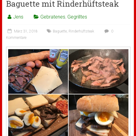
Baguette mit Rinderhüftsteak
Jens
Gebratenes
,
Gegrilltes
März 31, 2018
Baguette
,
Rinderhüftsteak
0
Kommentare