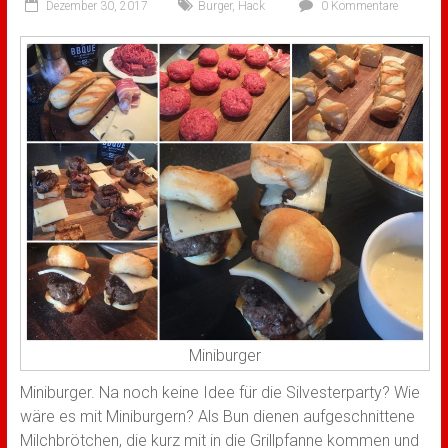
Dezember 30, 2017
Burger
,
Hack
0 Kommentare
Miniburger
Miniburger. Na noch keine Idee für die Silvesterparty? Wie
wäre es mit Miniburgern? Als Bun dienen aufgeschnittene
Milchbrötchen, die kurz mit in die Grillpfanne kommen und