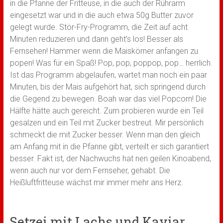
in die Pfanne der Fritteuse, in die auch der Rührarm
eingesetzt war und in die auch etwa 50g Butter zuvor
gelegt wurde. Stör-Fry-Programm, die Zeit auf acht
Minuten reduzieren und dann geht’s los! Besser als
Fernsehen! Hammer wenn die Maiskörner anfangen zu
popen! Was für ein Spaß! Pop, pop, poppop, pop… herrlich.
Ist das Programm abgelaufen, wartet man noch ein paar
Minuten, bis der Mais aufgehört hat, sich springend durch
die Gegend zu bewegen. Boah war das viel Popcorn! Die
Hälfte hätte auch gereicht. Zum probieren wurde ein Teil
gesalzen und ein Teil mit Zucker bestreut. Mir persönlich
schmeckt die mit Zucker besser. Wenn man den gleich
am Anfang mit in die Pfanne gibt, verteilt er sich garantiert
besser. Fakt ist, der Nachwuchs hat nen geilen Kinoabend,
wenn auch nur vor dem Fernseher, gehabt. Die
Heißluftfritteuse wächst mir immer mehr ans Herz.
Setzei mit Lachs und Kaviar