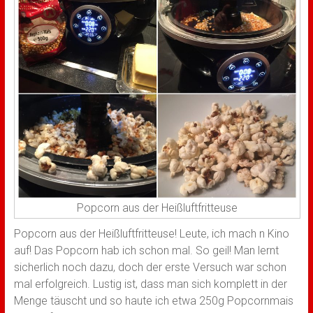
Popcorn aus der Heißluftfritteuse
Popcorn aus der Heißluftfritteuse! Leute, ich mach n Kino
auf! Das Popcorn hab ich schon mal. So geil! Man lernt
sicherlich noch dazu, doch der erste Versuch war schon
mal erfolgreich. Lustig ist, dass man sich komplett in der
Menge täuscht und so haute ich etwa 250g Popcornmais