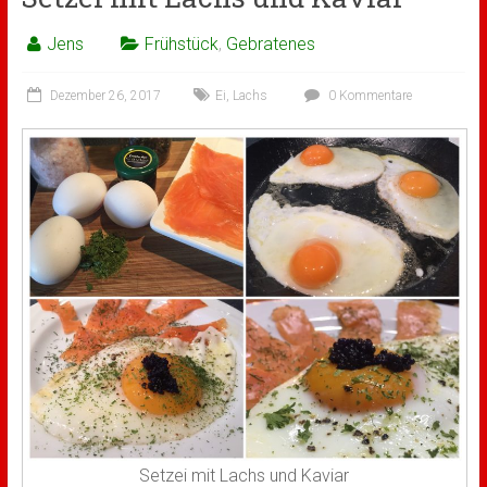
Jens
Frühstück
,
Gebratenes
Dezember 26, 2017
Ei
,
Lachs
0 Kommentare
Setzei mit Lachs und Kaviar