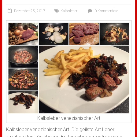
Dezember 25, 2017
Kalbsleber
0 Kommentare
Kalbsleber venezianischer Art
Kalbsleber venezianischer Art. Die geilste Art Leber
zuzubereiten. Zwiebeln in Butter anbraten, getrocknete