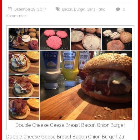
Dezember 28, 2017
Bacon
,
Burger
,
Gans
,
Rind
0
Kommentare
Double Cheese Geese Breast Bacon Onion Burger
Dooble Cheese Geese Breast Bacon Onion Burger! Zu