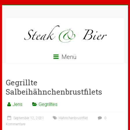
Menü
Gegrillte
Salbeihähnchenbrustfilets
Jens
Gegrilltes
September 12, 2021
Hähnchenbrustfilet
0
Kommentare