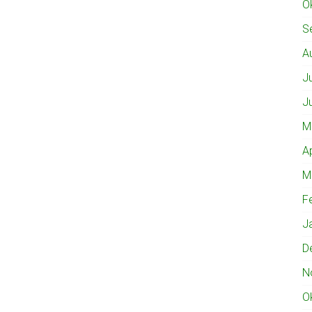
O
S
A
J
J
M
A
M
F
J
D
N
O