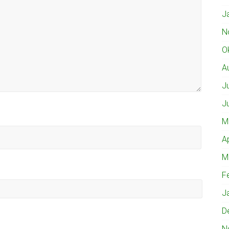
J
N
O
A
J
J
M
A
M
F
J
D
N