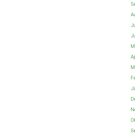
S
A
J
J
M
A
M
F
J
D
N
O
S