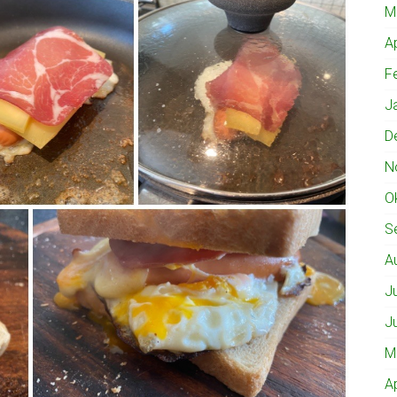
M
A
F
J
D
N
O
S
A
J
J
M
A