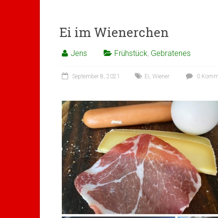
Ei im Wienerchen
Jens
Frühstück
,
Gebratenes
September 8, 2021
Ei
,
Wiener
0 Komme