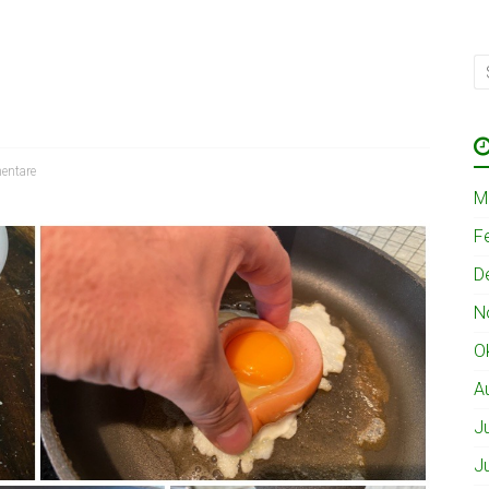
ntare
M
F
D
N
O
A
J
J