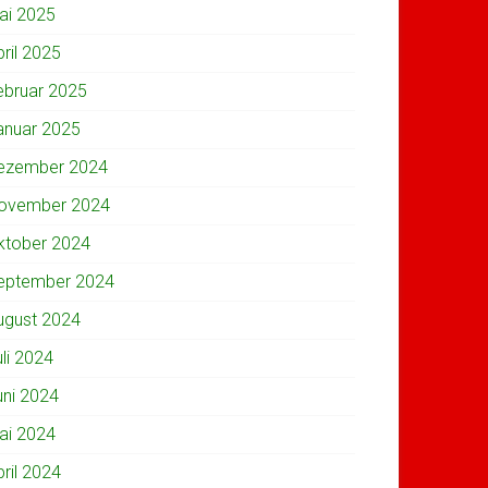
ai 2025
pril 2025
ebruar 2025
anuar 2025
ezember 2024
ovember 2024
ktober 2024
eptember 2024
ugust 2024
uli 2024
uni 2024
ai 2024
pril 2024