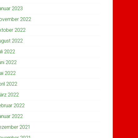
anuar 2023
ovember 2022
ktober 2022
ugust 2022
uli 2022
uni 2022
ai 2022
pril 2022
ärz 2022
ebruar 2022
anuar 2022
ezember 2021
ovember 2021