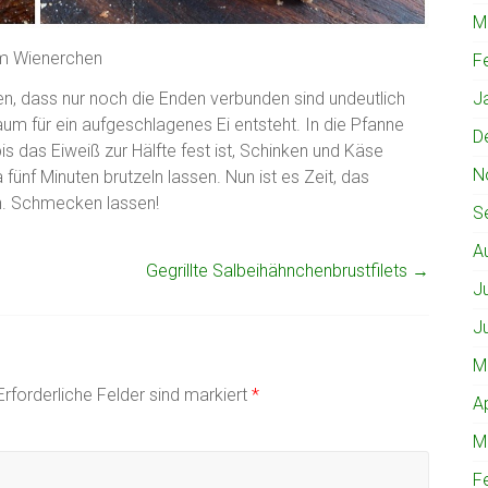
M
im Wienerchen
F
en, dass nur noch die Enden verbunden sind undeutlich
J
m für ein aufgeschlagenes Ei entsteht. In die Pfanne
D
bis das Eiweiß zur Hälfte fest ist, Schinken und Käse
N
fünf Minuten brutzeln lassen. Nun ist es Zeit, das
n. Schmecken lassen!
S
A
Gegrillte Salbeihähnchenbrustfilets
→
J
J
M
rforderliche Felder sind markiert
*
A
M
F