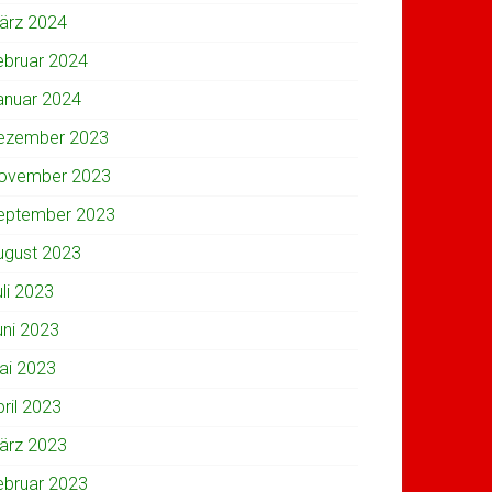
ärz 2024
ebruar 2024
anuar 2024
ezember 2023
ovember 2023
eptember 2023
ugust 2023
uli 2023
uni 2023
ai 2023
pril 2023
ärz 2023
ebruar 2023